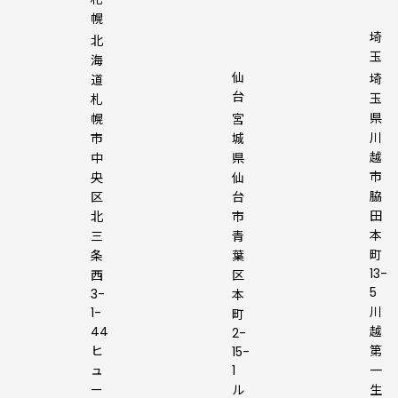
幌
埼
北
玉
海
仙
埼
道
台
玉
札
県
幌
宮
川
市
城
越
中
県
市
央
仙
脇
区
台
田
北
市
本
三
青
町
条
葉
13-
西
区
5
3-
本
川
1-
町
44
越
2-
ヒ
第
15-
ュ
1
一
ー
ル
生