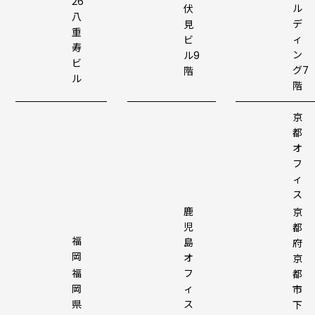
26
ル
伏
八
デ
見
重
ィ
ビ
寿
ン
ル9
ビ
グ7
階
ル
階
京
都
オ
フ
ィ
ス
鹿
京
児
都
福
島
府
岡
オ
京
フ
福
都
ィ
岡
市
ス
県
下