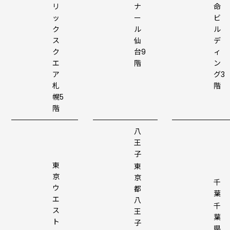
リ
ナ
命
ッ
ー
ビ
ク
ル
ル
ス
仙
デ
ク
台9
ィ
エ
階
ン
ア
グ3
札
階
幌5
階
八
王
子
東
東
京
京
千
ウ
都
葉
エ
八
千
ス
王
葉
ト
子
県