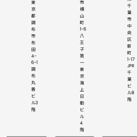
東
市
千
京
横
葉
都
山
市
調
町
中
1-6
布
央
八
市
区
王
布
新
子
田
町
4-
第
1−17
6-1
一
JPR
調
東
千
布
京
葉
丸
海
ビ
善
上
ル8
ビ
日
階
ル3
動
階
ビ
ル
4
階