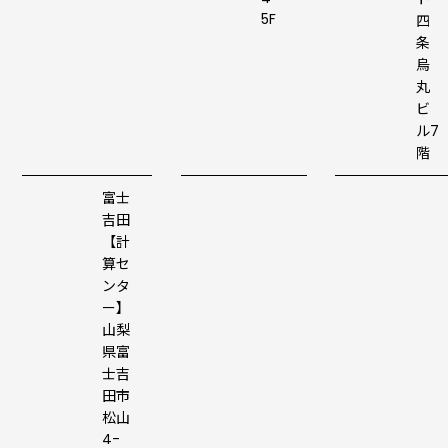
5F
四
条
烏
丸
ビ
ル7
階
富士
吉田
【計
算セ
ンタ
ー】
山梨
県富
士吉
田市
松山
4-