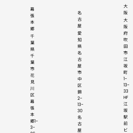
大
幕
名
阪
張
古
大
本
屋
阪
郷
愛
府
千
知
吹
葉
県
田
県
名
市
千
古
江
葉
屋
坂
市
市
町
花
1-
中
見
13-
区
川
33
錦
区
HF
2-
幕
江
13-
張
坂
30
本
駅
名
郷1-
前
古
3-
ビ
屋