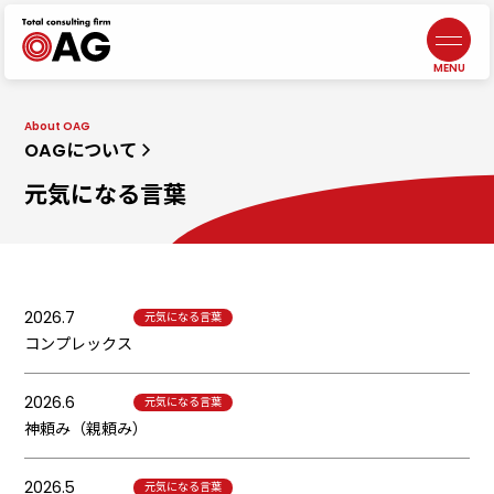
情報セキュリティポリシー
よくあるご質問
生成AI利活用に関する基本方針
お問い合わせ
プライバシーポリシー
採用情報
札幌
北海道札幌市中央区北三条西3-1-44
ヒューリックスクエア札幌5階
東京ウエスト
東京都調布市布田4-6-1
調布丸善ビル3階
幕張本郷
千葉県千葉市花見川区幕張本郷1-3-26
八重寿ビル
福岡
福岡県福岡市中央区天神
二丁目7番21号
天神プライム12階
富士吉田
【計算センター】
山梨県富士吉田市松山4-3-14
アークフジ1階3号室
企業税務・会計
事業承継
DX／IT
コンサルティング
アウトソーシング
・人材サービス
非営利法人・
業種特化型向けサービス
オンラインサロン
代表メッセージ
5分でわかる
中小M&Aガイドライン
遵守の宣言について
ニュース
J-SOX（内部統制）
／内部監査
ファンドサービス
マネジメントサービス
士業サービス
書籍
仙台
宮城県仙台市青葉区本町2-15-1
ルナール仙台9階
八王子
東京都八王子市横山町1-6
八王子第一東京海上日動ビル4階
名古屋
愛知県名古屋市中区錦2-13-30
名古屋伏見ビル9階
鹿児島オフィス
鹿児島県鹿児島市武1-2-10
JR鹿児島中央ビル4・5F
会社概要／沿革
元気になる言葉
ビジネス
コンサルティング
コンサルティング
組織人事
コンサルティング
自治体・
公営企業向けサービス
ライフエンディング
マネジメント
広報誌
メンバー紹介
一般事業主
行動計画
埼玉
埼玉県川越市脇田本町13-5
川越第一生命ビルディング3階
千葉
千葉県千葉市中央区新町1−
JPR千葉ビル8階
大阪
大阪府吹田市江坂町1-13-33
HF江坂駅前ビルディング7階
京都オフィス
京都府京都市下京区四条通
室町東入
函谷鉾町101
アーバンネット四条烏丸ビル7階
OAGについて
元気になる言葉
2026.7
元気になる言葉
コンプレックス
2026.6
元気になる言葉
神頼み（親頼み）
2026.5
元気になる言葉