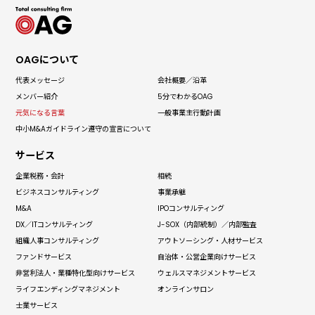
OAGについて
代表メッセージ
会社概要／沿革
メンバー紹介
5分でわかる
OAG
元気になる言葉
一般事業主
行動計画
中小M&Aガイドライン
遵守の宣言について
サービス
企業税務・会計
相続
ビジネス
コンサルティング
事業承継
M&A
IPO
コンサルティング
DX／IT
コンサルティング
J-SOX（内部統制）
／内部監査
組織人事
コンサルティング
アウトソーシング
・人材サービス
ファンドサービス
自治体・
公営企業向けサービス
非営利法人・
業種特化型向けサービス
ウェルス
マネジメントサービス
ライフエンディング
マネジメント
オンラインサロン
士業サービス