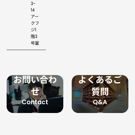
3-
14
アー
クフ
ジ1
階3
号室
お問い合わ
よくあるご
せ
質問