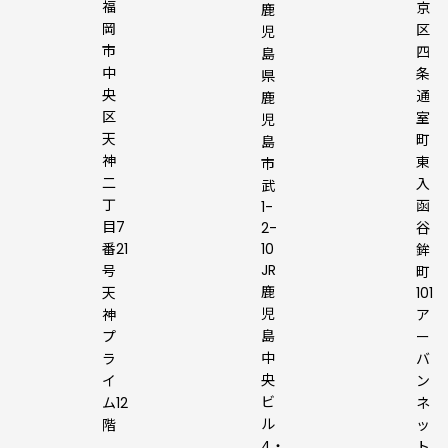
福
京
鹿
岡
区
児
市
四
島
中
条
県
央
通
鹿
区
室
児
天
町
島
神
東
市
二
入
武
丁
函
1-
目7
2-
谷
10
番21
鉾
JR
号
町
鹿
101
天
児
ア
神
島
ー
プ
中
バ
ラ
央
ン
イ
ビ
ネ
ム12
ル
ッ
階
4・
ト