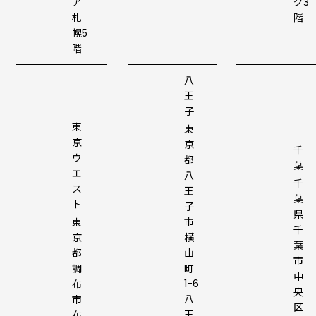
ア
グ3
札
階
幌5
階
八
王
子
東
東
京
京
千
ウ
都
葉
エ
八
千
ス
王
葉
ト
子
県
東
市
千
京
横
葉
都
山
市
調
町
中
1-6
布
央
八
市
区
王
布