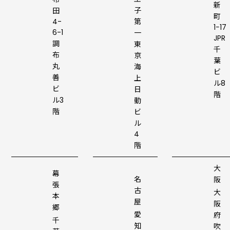
新
子
田
町
4-
第
1−17
6-1
一
JPR
調
東
千
布
京
葉
丸
海
ビ
善
上
ル8
ビ
日
階
ル3
動
階
ビ
ル
4
階
大
幕
名
阪
張
古
大
本
屋
阪
郷
愛
府
千
知
吹