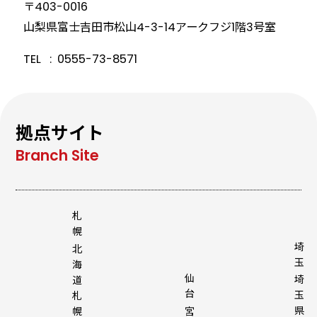
〒403-0016
山梨県富士吉田市松山4-3-14
アークフジ1階3号室
TEL
0555-73-8571
拠点サイト
札
幌
埼
北
玉
海
仙
埼
道
台
玉
札
県
幌
宮