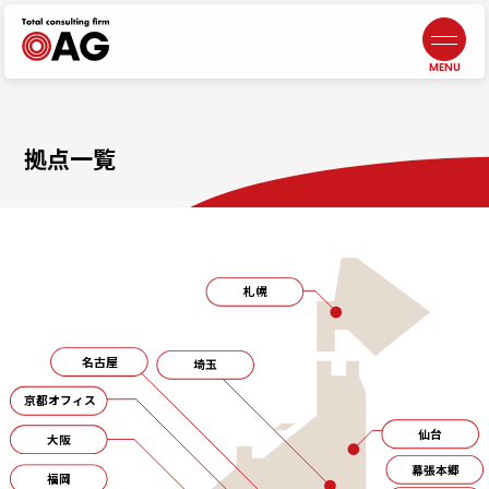
情報セキュリティポリシー
よくあるご質問
生成AI利活用に関する基本方針
お問い合わせ
プライバシーポリシー
採用情報
札幌
北海道札幌市中央区北三条西3-1-44
ヒューリックスクエア札幌5階
東京ウエスト
東京都調布市布田4-6-1
調布丸善ビル3階
幕張本郷
千葉県千葉市花見川区幕張本郷1-3-26
八重寿ビル
福岡
福岡県福岡市中央区天神
二丁目7番21号
天神プライム12階
富士吉田
【計算センター】
山梨県富士吉田市松山4-3-14
アークフジ1階3号室
企業税務・会計
事業承継
DX／IT
コンサルティング
アウトソーシング
・人材サービス
非営利法人・
業種特化型向けサービス
オンラインサロン
代表メッセージ
5分でわかる
中小M&Aガイドライン
遵守の宣言について
ニュース
J-SOX（内部統制）
／内部監査
ファンドサービス
マネジメントサービス
士業サービス
書籍
仙台
宮城県仙台市青葉区本町2-15-1
ルナール仙台9階
八王子
東京都八王子市横山町1-6
八王子第一東京海上日動ビル4階
名古屋
愛知県名古屋市中区錦2-13-30
名古屋伏見ビル9階
鹿児島オフィス
鹿児島県鹿児島市武1-2-10
JR鹿児島中央ビル4・5F
会社概要／沿革
元気になる言葉
ビジネス
コンサルティング
コンサルティング
組織人事
コンサルティング
自治体・
公営企業向けサービス
ライフエンディング
マネジメント
広報誌
メンバー紹介
一般事業主
行動計画
埼玉
埼玉県川越市脇田本町13-5
川越第一生命ビルディング3階
千葉
千葉県千葉市中央区新町1−
JPR千葉ビル8階
大阪
大阪府吹田市江坂町1-13-33
HF江坂駅前ビルディング7階
京都オフィス
京都府京都市下京区四条通
室町東入
函谷鉾町101
アーバンネット四条烏丸ビル7階
拠点一覧
札幌
名古屋
埼玉
京都オフィス
仙台
大阪
幕張本郷
福岡