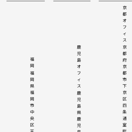
京
都
オ
フ
ィ
ス
鹿
京
児
都
福
島
府
岡
オ
京
フ
福
都
ィ
岡
市
ス
県
下
福
京
鹿
岡
区
児
市
四
島
中
条
県
央
通
鹿
区
室
児
天
町