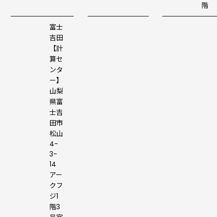
階
富士
吉田
【計
算セ
ンタ
ー】
山梨
県富
士吉
田市
松山
4-
3-
14
アー
クフ
ジ1
階3