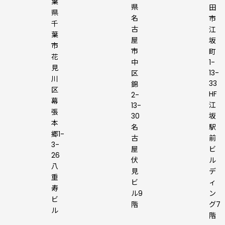
葉
県
田
県
名
市
千
古
江
葉
屋
坂
市
市
町
花
1-
中
見
13-
区
川
33
錦
区
HF
2-
幕
江
13-
張
坂
30
本
駅
名
郷1-
前
古
3-
ビ
屋
26
ル
伏
八
デ
見
重
ィ
ビ
寿
ン
ル9
ビ
グ7
階
ル
階