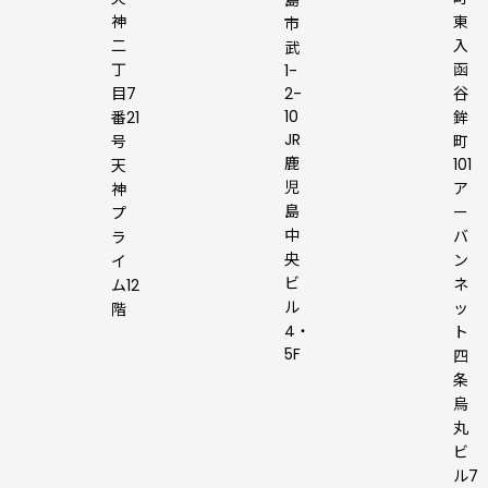
島
神
東
市
二
入
武
丁
函
1-
目7
2-
谷
10
番21
鉾
JR
号
町
鹿
101
天
児
ア
神
島
ー
プ
中
バ
ラ
央
ン
イ
ビ
ネ
ム12
ル
ッ
階
4・
ト
5F
四
条
烏
丸
ビ
ル7