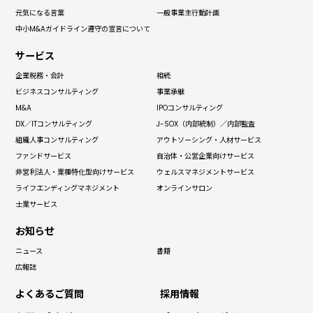
元気になる言葉
一般事業主
行動計画
中小M&Aガイドライン
遵守の宣言について
サービス
企業税務・会計
相続
ビジネス
コンサルティング
事業承継
M&A
IPO
コンサルティング
DX／IT
コンサルティング
J-SOX（内部統制）
／内部監査
組織人事
コンサルティング
アウトソーシング
・人材サービス
ファンドサービス
自治体・
公営企業向けサービス
非営利法人・
業種特化型向けサービス
ウェルス
マネジメントサービス
ライフエンディング
マネジメント
オンラインサロン
士業サービス
お知らせ
ニュース
書籍
広報誌
よくあるご質問
採用情報