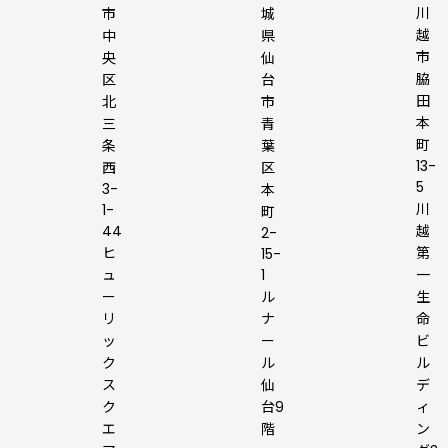
川
市
城
越
中
県
市
央
仙
脇
区
台
田
北
市
本
三
青
町
条
葉
13-
西
区
5
3-
本
川
1-
町
44
越
2-
ヒ
第
15-
ュ
1
一
ー
ル
生
リ
ナ
命
ッ
ー
ビ
ク
ル
ル
ス
仙
デ
ク
台9
ィ
エ
階
ン