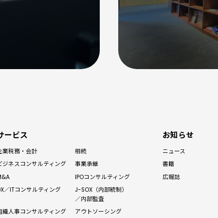
サービス
お知らせ
企業税務・会計
相続
ニュース
ビジネス
コンサルティング
事業承継
書籍
M&A
IPO
コンサルティング
広報誌
J-SOX（内部統制）
DX／IT
コンサルティング
／内部監査
アウトソーシング
組織人事
コンサルティング