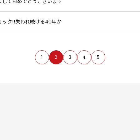
ましておめでとうございます
ョック!!失われ続ける40年か
1
2
3
4
5