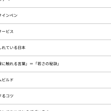
サインペン
サービス
しれている日本
線に触れる言葉」＝「若さの秘訣」
ムビルド
するコツ