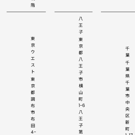
階
八
王
子
東
東
京
京
千
ウ
都
葉
エ
八
千
ス
王
葉
ト
子
県
東
市
千
京
横
葉
都
山
市
調
町
中
1-6
布
央
八
市
区
王
布
新
子
田
町
4-
第