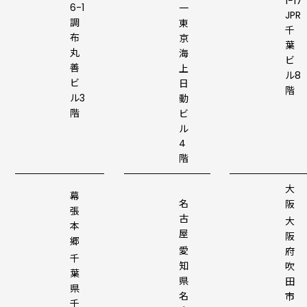
1−17
6-1
一
JPR
調
東
千
布
京
葉
丸
海
ビ
善
上
ル8
ビ
日
階
ル3
動
階
ビ
ル
4
階
大
幕
名
阪
張
古
大
本
屋
阪
郷
愛
府
千
知
吹
葉
県
田
県
名
市
千