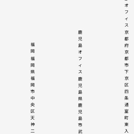
オ
フ
ィ
ス
鹿
京
児
都
福
島
府
岡
オ
京
フ
福
都
ィ
岡
市
ス
県
下
福
京
鹿
岡
区
児
市
四
島
中
条
県
央
通
鹿
区
室
児
天
町
島
神
東
市
二
入
武