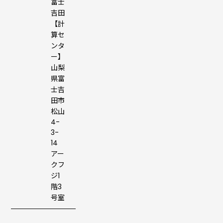
富士
吉田
【計
算セ
ンタ
ー】
山梨
県富
士吉
田市
松山
4-
3-
14
アー
クフ
ジ1
階3
号室