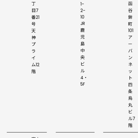
丁
函
1-
目7
2-
谷
10
番21
鉾
JR
号
町
鹿
101
天
児
ア
神
島
ー
プ
中
バ
ラ
央
ン
イ
ビ
ネ
ム12
ル
ッ
階
4・
ト
5F
四
条
烏
丸
ビ
ル7
階