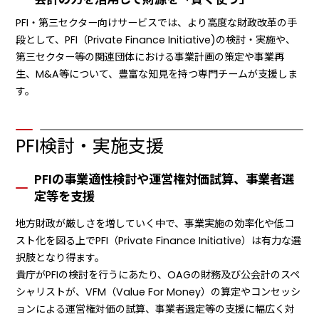
PFI・第三セクター向けサービスでは、より高度な財政改革の手
段として、PFI（Private Finance Initiative)の検討・実施や、
第三セクター等の関連団体における事業計画の策定や事業再
生、M&A等について、豊富な知見を持つ専門チームが支援しま
す。
PFI検討・実施支援
PFIの事業適性検討や運営権対価試算、事業者選
定等を支援
地方財政が厳しさを増していく中で、事業実施の効率化や低コ
スト化を図る上でPFI（Private Finance Initiative）は有力な選
択肢となり得ます。
貴庁がPFIの検討を行うにあたり、OAGの財務及び公会計のスペ
シャリストが、VFM（Value For Money）の算定やコンセッシ
ョンによる運営権対価の試算、事業者選定等の支援に幅広く対