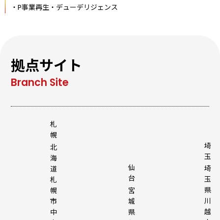
P事業再生・デューデリジェンス
拠点サイト
札
幌
埼
北
玉
海
仙
埼
道
台
玉
札
県
幌
宮
川
市
城
越
中
県