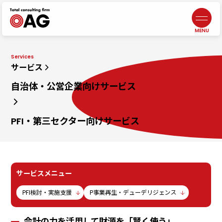
情報セキュリティポリシー
よくあるご質問
生成AI利活用に関する基本方針
お問い合わせ
プライバシーポリシー
採用情報
札幌
北海道札幌市中央区北三条西3-1-44
ヒューリックスクエア札幌5階
東京ウエスト
東京都調布市布田4-6-1
調布丸善ビル3階
幕張本郷
千葉県千葉市花見川区幕張本郷1-3-26
八重寿ビル
福岡
福岡県福岡市中央区天神
二丁目7番21号
天神プライム12階
富士吉田
【計算センター】
山梨県富士吉田市松山4-3-14
アークフジ1階3号室
企業税務・会計
事業承継
DX／IT
コンサルティング
アウトソーシング
・人材サービス
非営利法人・
業種特化型向けサービス
オンラインサロン
代表メッセージ
5分でわかる
中小M&Aガイドライン
遵守の宣言について
ニュース
J-SOX（内部統制）
／内部監査
ファンドサービス
マネジメントサービス
士業サービス
書籍
仙台
宮城県仙台市青葉区本町2-15-1
ルナール仙台9階
八王子
東京都八王子市横山町1-6
八王子第一東京海上日動ビル4階
名古屋
愛知県名古屋市中区錦2-13-30
名古屋伏見ビル9階
鹿児島オフィス
鹿児島県鹿児島市武1-2-10
JR鹿児島中央ビル4・5F
会社概要／沿革
元気になる言葉
ビジネス
コンサルティング
コンサルティング
組織人事
コンサルティング
自治体・
公営企業向けサービス
ライフエンディング
マネジメント
広報誌
メンバー紹介
一般事業主
行動計画
埼玉
埼玉県川越市脇田本町13-5
川越第一生命ビルディング3階
千葉
千葉県千葉市中央区新町1−
JPR千葉ビル8階
大阪
大阪府吹田市江坂町1-13-33
HF江坂駅前ビルディング7階
京都オフィス
京都府京都市下京区四条通
室町東入
函谷鉾町101
アーバンネット四条烏丸ビル7階
サービス
自治体・公営企業向け
サービス
PFI・第三セクター向け
サービス
サービスメニュー
PFI検討・実施支援
P事業再生・デューデリジェンス
会計の力を活用して財源を「賢く使う」