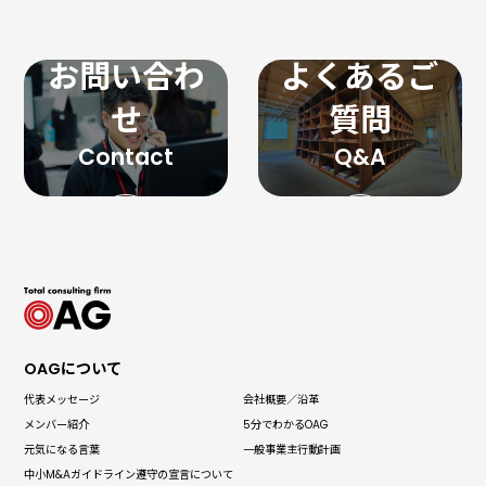
お問い合わ
よくあるご
せ
質問
OAGについて
代表メッセージ
会社概要／沿革
メンバー紹介
5分でわかる
OAG
元気になる言葉
一般事業主
行動計画
中小M&Aガイドライン
遵守の宣言について