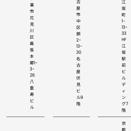
古
江
葉
屋
坂
市
市
町
花
1-
中
見
13-
区
川
33
錦
区
HF
2-
幕
江
13-
張
坂
30
本
駅
名
郷1-
前
古
3-
ビ
屋
26
ル
伏
八
デ
見
重
ィ
ビ
寿
ン
ル9
ビ
グ7
階
ル
階
京
都