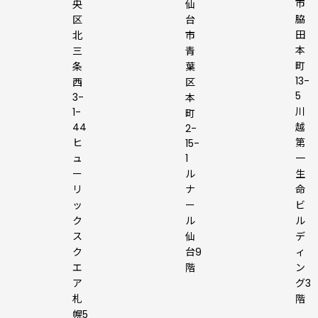
市
央
仙
脇
区
台
田
北
市
本
三
青
町
条
葉
13-
西
区
5
3-
本
川
1-
町
44
越
2-
ヒ
第
15-
ュ
1
一
ー
ル
生
リ
ナ
命
ッ
ー
ビ
ク
ル
ル
ス
仙
デ
ク
台9
ィ
エ
階
ン
ア
グ3
札
階
幌5