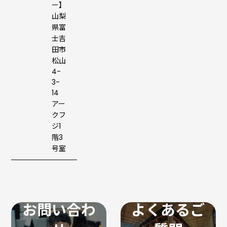
ー】
山梨
県富
士吉
田市
松山
4-
3-
14
アー
クフ
ジ1
階3
号室
お問い合わ
よくあるご