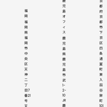
鹿
京
児
都
福
島
府
岡
オ
京
フ
福
都
ィ
岡
市
ス
県
下
福
京
鹿
岡
区
児
市
四
島
中
条
県
央
通
鹿
区
室
児
天
町
島
神
東
市
二
入
武
丁
函
1-
目7
2-
谷
10
番21
鉾
JR
号
町
鹿
101
天