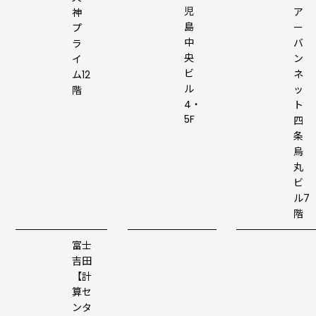
児
ア
神
島
ー
プ
中
バ
ラ
央
ン
イ
ビ
ネ
ム12
ル
ッ
階
4・
ト
5F
四
条
烏
丸
ビ
ル7
階
富士
吉田
【計
算セ
ンタ