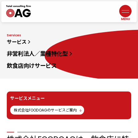
情報セキュリティポリシー
よくあるご質問
生成AI利活用に関する基本方針
お問い合わせ
プライバシーポリシー
採用情報
札幌
北海道札幌市中央区北三条西3-1-44
ヒューリックスクエア札幌5階
東京ウエスト
東京都調布市布田4-6-1
調布丸善ビル3階
幕張本郷
千葉県千葉市花見川区幕張本郷1-3-26
八重寿ビル
福岡
福岡県福岡市中央区天神
二丁目7番21号
天神プライム12階
富士吉田
【計算センター】
山梨県富士吉田市松山4-3-14
アークフジ1階3号室
企業税務・会計
事業承継
DX／IT
コンサルティング
アウトソーシング
・人材サービス
非営利法人・
業種特化型向けサービス
オンラインサロン
代表メッセージ
5分でわかる
中小M&Aガイドライン
遵守の宣言について
ニュース
J-SOX（内部統制）
／内部監査
ファンドサービス
マネジメントサービス
士業サービス
書籍
仙台
宮城県仙台市青葉区本町2-15-1
ルナール仙台9階
八王子
東京都八王子市横山町1-6
八王子第一東京海上日動ビル4階
名古屋
愛知県名古屋市中区錦2-13-30
名古屋伏見ビル9階
鹿児島オフィス
鹿児島県鹿児島市武1-2-10
JR鹿児島中央ビル4・5F
会社概要／沿革
元気になる言葉
ビジネス
コンサルティング
コンサルティング
組織人事
コンサルティング
自治体・
公営企業向けサービス
ライフエンディング
マネジメント
広報誌
メンバー紹介
一般事業主
行動計画
埼玉
埼玉県川越市脇田本町13-5
川越第一生命ビルディング3階
千葉
千葉県千葉市中央区新町1−
JPR千葉ビル8階
大阪
大阪府吹田市江坂町1-13-33
HF江坂駅前ビルディング7階
京都オフィス
京都府京都市下京区四条通
室町東入
函谷鉾町101
アーバンネット四条烏丸ビル7階
サービス
非営利法人／業種特化型
飲食店向け
サービス
サービスメニュー
株式会社FOODOAGのサービスご案内