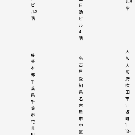
ル8
ビ
日
階
ル3
動
階
ビ
ル
4
階
大
幕
名
阪
張
古
大
本
屋
阪
郷
愛
府
千
知
吹
葉
県
田
県
名
市
千
古
江
葉
屋
坂
市
市
町
花
1-
中
見
13-
区