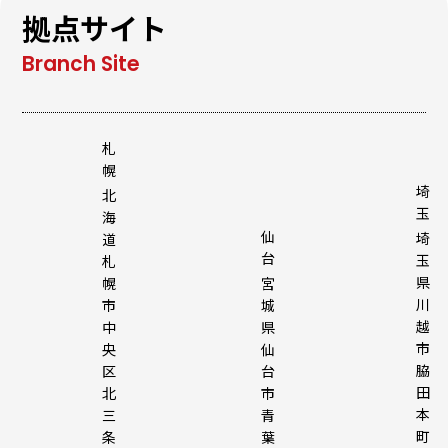
拠点サイト
札
幌
埼
北
玉
海
仙
埼
道
台
玉
札
県
幌
宮
川
市
城
越
中
県
市
央
仙
脇
区
台
田
北
市
本
三
青
町
条
葉