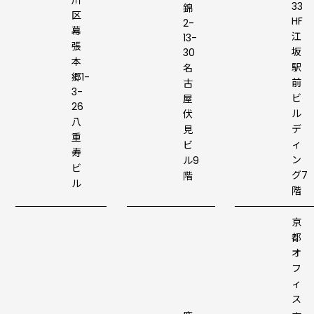
川
33
錦
区
HF
2-
幕
江
13-
張
坂
30
本
駅
名
郷1-
前
古
3-
ビ
屋
26
ル
伏
八
デ
見
重
ィ
ビ
寿
ン
ル9
ビ
グ7
階
ル
階
京
都
オ
フ
ィ
ス