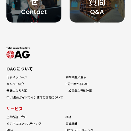
せ
質問
OAGについて
代表メッセージ
会社概要／沿革
メンバー紹介
5分でわかる
OAG
元気になる言葉
一般事業主
行動計画
中小M&Aガイドライン
遵守の宣言について
サービス
企業税務・会計
相続
ビジネス
コンサルティング
事業承継
M&A
IPO
コンサルティング