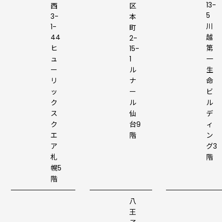
13-
西
区
5
3-
本
川
1-
町
44
越
2-
ヒ
第
15-
ュ
1
一
ー
ル
生
リ
ナ
命
ッ
ー
ビ
ク
ル
ル
ス
仙
デ
ク
台9
ィ
エ
階
ン
ア
グ3
札
階
幌5
階
八
王