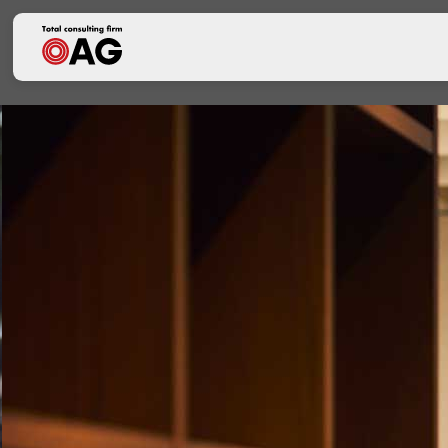
生成AI利活用に関する基本方針
情報セキュリティポリシー