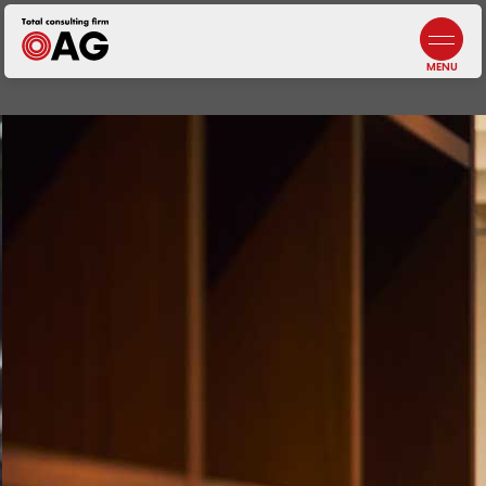
情報セキュリティポリシー
よくあるご質問
生成AI利活用に関する基本方針
お問い合わせ
プライバシーポリシー
採用情報
札幌
北海道札幌市中央区北三条西3-1-44
ヒューリックスクエア札幌5階
東京ウエスト
東京都調布市布田4-6-1
調布丸善ビル3階
幕張本郷
千葉県千葉市花見川区幕張本郷1-3-26
八重寿ビル
福岡
福岡県福岡市中央区天神
二丁目7番21号
天神プライム12階
富士吉田
【計算センター】
山梨県富士吉田市松山4-3-14
アークフジ1階3号室
企業税務・会計
事業承継
DX／IT
コンサルティング
アウトソーシング
・人材サービス
非営利法人・
業種特化型向けサービス
オンラインサロン
代表メッセージ
5分でわかる
中小M&Aガイドライン
遵守の宣言について
ニュース
J-SOX（内部統制）
／内部監査
ファンドサービス
マネジメントサービス
士業サービス
書籍
仙台
宮城県仙台市青葉区本町2-15-1
ルナール仙台9階
八王子
東京都八王子市横山町1-6
八王子第一東京海上日動ビル4階
名古屋
愛知県名古屋市中区錦2-13-30
名古屋伏見ビル9階
鹿児島オフィス
鹿児島県鹿児島市武1-2-10
JR鹿児島中央ビル4・5F
会社概要／沿革
元気になる言葉
ビジネス
コンサルティング
コンサルティング
組織人事
コンサルティング
自治体・
公営企業向けサービス
ライフエンディング
マネジメント
広報誌
メンバー紹介
一般事業主
行動計画
埼玉
埼玉県川越市脇田本町13-5
川越第一生命ビルディング3階
千葉
千葉県千葉市中央区新町1−
JPR千葉ビル8階
大阪
大阪府吹田市江坂町1-13-33
HF江坂駅前ビルディング7階
京都オフィス
京都府京都市下京区四条通
室町東入
函谷鉾町101
アーバンネット四条烏丸ビル7階