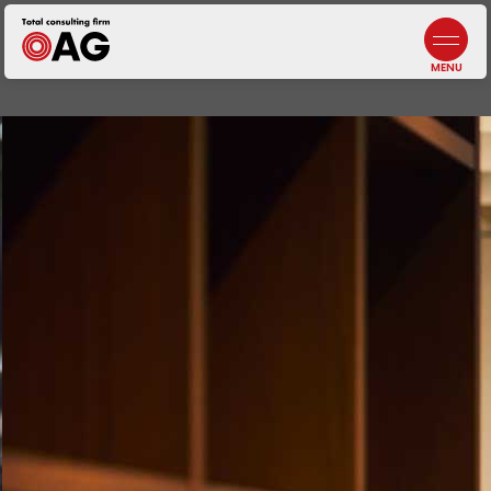
情報セキュリティポリシー
よくあるご質問
生成AI利活用に関する基本方針
お問い合わせ
プライバシーポリシー
採用情報
札幌
北海道札幌市中央区北三条西3-1-44
ヒューリックスクエア札幌5階
東京ウエスト
東京都調布市布田4-6-1
調布丸善ビル3階
幕張本郷
千葉県千葉市花見川区幕張本郷1-3-26
八重寿ビル
福岡
福岡県福岡市中央区天神
二丁目7番21号
天神プライム12階
富士吉田
【計算センター】
山梨県富士吉田市松山4-3-14
アークフジ1階3号室
企業税務・会計
事業承継
DX／IT
コンサルティング
アウトソーシング
・人材サービス
非営利法人・
業種特化型向けサービス
オンラインサロン
代表メッセージ
5分でわかる
中小M&Aガイドライン
遵守の宣言について
ニュース
J-SOX（内部統制）
／内部監査
ファンドサービス
マネジメントサービス
士業サービス
書籍
仙台
宮城県仙台市青葉区本町2-15-1
ルナール仙台9階
八王子
東京都八王子市横山町1-6
八王子第一東京海上日動ビル4階
名古屋
愛知県名古屋市中区錦2-13-30
名古屋伏見ビル9階
鹿児島オフィス
鹿児島県鹿児島市武1-2-10
JR鹿児島中央ビル4・5F
会社概要／沿革
元気になる言葉
ビジネス
コンサルティング
コンサルティング
組織人事
コンサルティング
自治体・
公営企業向けサービス
ライフエンディング
マネジメント
広報誌
メンバー紹介
一般事業主
行動計画
埼玉
埼玉県川越市脇田本町13-5
川越第一生命ビルディング3階
千葉
千葉県千葉市中央区新町1−
JPR千葉ビル8階
大阪
大阪府吹田市江坂町1-13-33
HF江坂駅前ビルディング7階
京都オフィス
京都府京都市下京区四条通
室町東入
函谷鉾町101
アーバンネット四条烏丸ビル7階