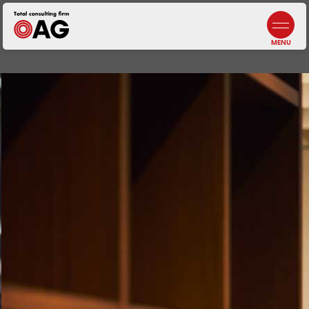
情報セキュリティポリシー
よくあるご質問
生成AI利活用に関する基本方針
お問い合わせ
プライバシーポリシー
採用情報
札幌
北海道札幌市中央区北三条西3-1-44
ヒューリックスクエア札幌5階
東京ウエスト
東京都調布市布田4-6-1
調布丸善ビル3階
幕張本郷
千葉県千葉市花見川区幕張本郷1-3-26
八重寿ビル
福岡
福岡県福岡市中央区天神
二丁目7番21号
天神プライム12階
富士吉田
【計算センター】
山梨県富士吉田市松山4-3-14
アークフジ1階3号室
企業税務・会計
事業承継
DX／IT
コンサルティング
アウトソーシング
・人材サービス
非営利法人・
業種特化型向けサービス
オンラインサロン
代表メッセージ
5分でわかる
中小M&Aガイドライン
遵守の宣言について
ニュース
J-SOX（内部統制）
／内部監査
ファンドサービス
マネジメントサービス
士業サービス
書籍
仙台
宮城県仙台市青葉区本町2-15-1
ルナール仙台9階
八王子
東京都八王子市横山町1-6
八王子第一東京海上日動ビル4階
名古屋
愛知県名古屋市中区錦2-13-30
名古屋伏見ビル9階
鹿児島オフィス
鹿児島県鹿児島市武1-2-10
JR鹿児島中央ビル4・5F
会社概要／沿革
元気になる言葉
ビジネス
コンサルティング
コンサルティング
組織人事
コンサルティング
自治体・
公営企業向けサービス
ライフエンディング
マネジメント
広報誌
メンバー紹介
一般事業主
行動計画
埼玉
埼玉県川越市脇田本町13-5
川越第一生命ビルディング3階
千葉
千葉県千葉市中央区新町1−
JPR千葉ビル8階
大阪
大阪府吹田市江坂町1-13-33
HF江坂駅前ビルディング7階
京都オフィス
京都府京都市下京区四条通
室町東入
函谷鉾町101
アーバンネット四条烏丸ビル7階