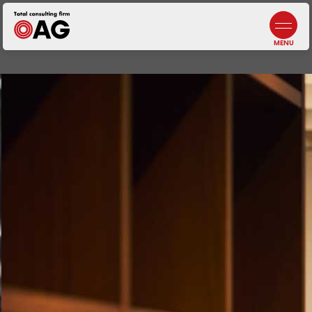
情報セキュリティポリシー
よくあるご質問
生成AI利活用に関する基本方針
お問い合わせ
プライバシーポリシー
採用情報
札幌
北海道札幌市中央区北三条西3-1-44
ヒューリックスクエア札幌5階
東京ウエスト
東京都調布市布田4-6-1
調布丸善ビル3階
幕張本郷
千葉県千葉市花見川区幕張本郷1-3-26
八重寿ビル
福岡
福岡県福岡市中央区天神
二丁目7番21号
天神プライム12階
富士吉田
【計算センター】
山梨県富士吉田市松山4-3-14
アークフジ1階3号室
企業税務・会計
事業承継
DX／IT
コンサルティング
アウトソーシング
・人材サービス
非営利法人・
業種特化型向けサービス
オンラインサロン
代表メッセージ
5分でわかる
中小M&Aガイドライン
遵守の宣言について
ニュース
J-SOX（内部統制）
／内部監査
ファンドサービス
マネジメントサービス
士業サービス
書籍
仙台
宮城県仙台市青葉区本町2-15-1
ルナール仙台9階
八王子
東京都八王子市横山町1-6
八王子第一東京海上日動ビル4階
名古屋
愛知県名古屋市中区錦2-13-30
名古屋伏見ビル9階
鹿児島オフィス
鹿児島県鹿児島市武1-2-10
JR鹿児島中央ビル4・5F
会社概要／沿革
元気になる言葉
ビジネス
コンサルティング
コンサルティング
組織人事
コンサルティング
自治体・
公営企業向けサービス
ライフエンディング
マネジメント
広報誌
メンバー紹介
一般事業主
行動計画
埼玉
埼玉県川越市脇田本町13-5
川越第一生命ビルディング3階
千葉
千葉県千葉市中央区新町1−
JPR千葉ビル8階
大阪
大阪府吹田市江坂町1-13-33
HF江坂駅前ビルディング7階
京都オフィス
京都府京都市下京区四条通
室町東入
函谷鉾町101
アーバンネット四条烏丸ビル7階