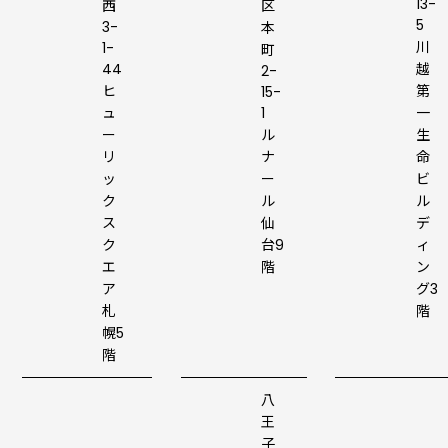
13-
西
区
5
3-
本
川
1-
町
44
越
2-
ヒ
第
15-
ュ
1
一
ー
ル
生
リ
ナ
命
ッ
ー
ビ
ク
ル
ル
ス
仙
デ
ク
台9
ィ
エ
階
ン
ア
グ3
札
階
幌5
階
八
王
子