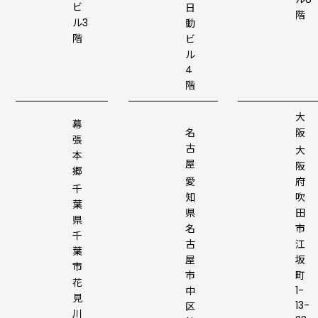
ビ
日
階
ル3
動
階
ビ
ル
4
階
大
幕
名
阪
張
古
大
本
屋
阪
郷
愛
府
千
知
吹
葉
県
田
県
名
市
千
古
江
葉
屋
坂
市
市
町
花
1-
中
見
13-
区
川