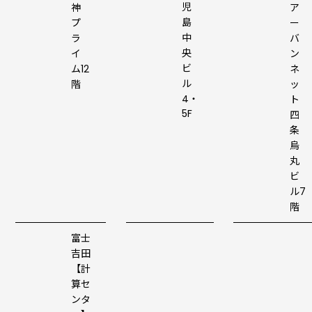
児
ア
神
島
ー
プ
中
バ
ラ
央
ン
イ
ビ
ネ
ム12
ル
ッ
階
4・
ト
5F
四
条
烏
丸
ビ
ル7
階
富士
吉田
【計
算セ
ンタ