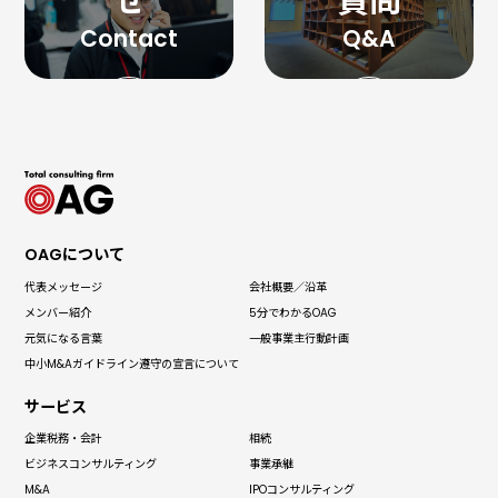
せ
質問
OAGについて
代表メッセージ
会社概要／沿革
メンバー紹介
5分でわかる
OAG
元気になる言葉
一般事業主
行動計画
中小M&Aガイドライン
遵守の宣言について
サービス
企業税務・会計
相続
ビジネス
コンサルティング
事業承継
M&A
IPO
コンサルティング