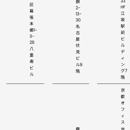
33
錦
区
HF
2-
幕
江
13-
張
坂
30
本
駅
名
郷1-
前
古
3-
ビ
屋
26
ル
伏
八
デ
見
重
ィ
ビ
寿
ン
ル9
ビ
グ7
階
ル
階
京
都
オ
フ
ィ
ス
鹿
京