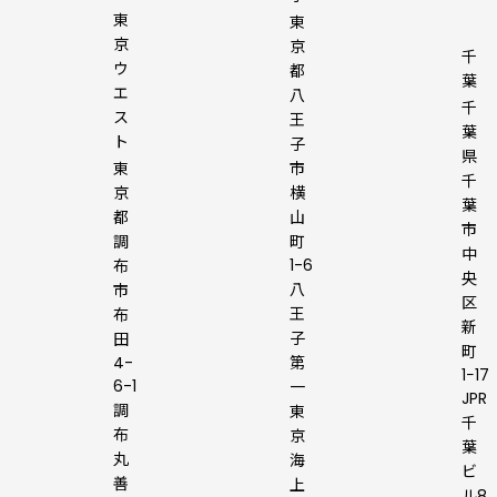
東
東
京
京
千
ウ
都
葉
エ
八
千
ス
王
葉
ト
子
県
東
市
千
京
横
葉
都
山
市
調
町
中
1-6
布
央
八
市
区
王
布
新
子
田
町
4-
第
1−17
6-1
一
JPR
調
東
千
布
京
葉
丸
海
ビ
善
上
ル8