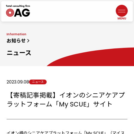
情報セキュリティポリシー
よくあるご質問
生成AI利活用に関する基本方針
お問い合わせ
プライバシーポリシー
採用情報
札幌
北海道札幌市中央区北三条西3-1-44
ヒューリックスクエア札幌5階
東京ウエスト
東京都調布市布田4-6-1
調布丸善ビル3階
幕張本郷
千葉県千葉市花見川区幕張本郷1-3-26
八重寿ビル
福岡
福岡県福岡市中央区天神
二丁目7番21号
天神プライム12階
富士吉田
【計算センター】
山梨県富士吉田市松山4-3-14
アークフジ1階3号室
企業税務・会計
事業承継
DX／IT
コンサルティング
アウトソーシング
・人材サービス
非営利法人・
業種特化型向けサービス
オンラインサロン
代表メッセージ
5分でわかる
中小M&Aガイドライン
遵守の宣言について
ニュース
J-SOX（内部統制）
／内部監査
ファンドサービス
マネジメントサービス
士業サービス
書籍
仙台
宮城県仙台市青葉区本町2-15-1
ルナール仙台9階
八王子
東京都八王子市横山町1-6
八王子第一東京海上日動ビル4階
名古屋
愛知県名古屋市中区錦2-13-30
名古屋伏見ビル9階
鹿児島オフィス
鹿児島県鹿児島市武1-2-10
JR鹿児島中央ビル4・5F
会社概要／沿革
元気になる言葉
ビジネス
コンサルティング
コンサルティング
組織人事
コンサルティング
自治体・
公営企業向けサービス
ライフエンディング
マネジメント
広報誌
メンバー紹介
一般事業主
行動計画
埼玉
埼玉県川越市脇田本町13-5
川越第一生命ビルディング3階
千葉
千葉県千葉市中央区新町1−
JPR千葉ビル8階
大阪
大阪府吹田市江坂町1-13-33
HF江坂駅前ビルディング7階
京都オフィス
京都府京都市下京区四条通
室町東入
函谷鉾町101
アーバンネット四条烏丸ビル7階
お知らせ
ニュース
2023.09.08
ニュース
【寄稿記事掲載】イオンのシニアケアプ
ラットフォーム「My SCUE」サイト
イオン様のシニアケアプラットフォーム「My SCUE」（マイス