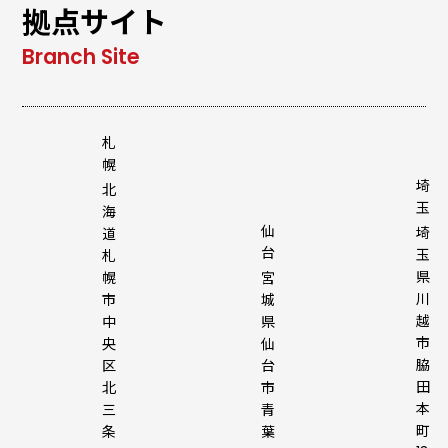
拠点サイト
札
幌
埼
北
玉
海
仙
埼
道
台
玉
札
県
幌
宮
川
市
城
越
中
県
市
央
仙
脇
区
台
田
北
市
本
三
青
町
条
葉