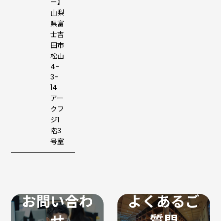
ー】
山梨
県富
士吉
田市
松山
4-
3-
14
アー
クフ
ジ1
階3
号室
お問い合わ
よくあるご