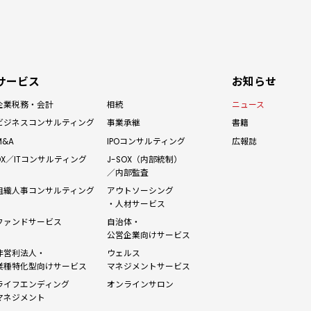
サービス
お知らせ
企業税務・会計
相続
ニュース
ビジネス
コンサルティング
事業承継
書籍
M&A
IPO
コンサルティング
広報誌
J-SOX（内部統制）
DX／IT
コンサルティング
／内部監査
アウトソーシング
組織人事
コンサルティング
・人材サービス
自治体・
ファンドサービス
公営企業向けサービス
非営利法人・
ウェルス
業種特化型向けサービス
マネジメントサービス
ライフエンディング
オンラインサロン
マネジメント