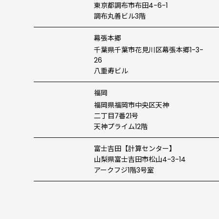
東京都調布市布田4-6-1
調布丸善ビル3階
幕張本郷
千葉県千葉市花見川区幕張本郷1-3-
26
八重寿ビル
福岡
福岡県福岡市中央区天神
二丁目7番21号
天神プライム12階
富士吉田
【計算センター】
山梨県富士吉田市松山4-3-14
アークフジ1階3号室