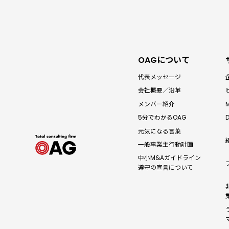
OAGについて
代表メッセージ
会社概要／沿革
メンバー紹介
5分でわかる
OAG
元気になる言葉
一般事業主
行動計画
中小M&Aガイドライン
遵守の宣言について