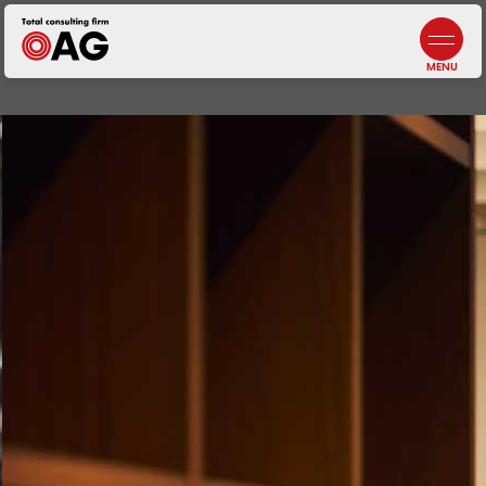
情報セキュリティポリシー
よくあるご質問
生成AI利活用に関する基本方針
お問い合わせ
プライバシーポリシー
採用情報
札幌
北海道札幌市中央区北三条西3-1-44
ヒューリックスクエア札幌5階
東京ウエスト
東京都調布市布田4-6-1
調布丸善ビル3階
幕張本郷
千葉県千葉市花見川区幕張本郷1-3-26
八重寿ビル
福岡
福岡県福岡市中央区天神
二丁目7番21号
天神プライム12階
富士吉田
【計算センター】
山梨県富士吉田市松山4-3-14
アークフジ1階3号室
企業税務・会計
事業承継
DX／IT
コンサルティング
アウトソーシング
・人材サービス
非営利法人・
業種特化型向けサービス
オンラインサロン
代表メッセージ
5分でわかる
中小M&Aガイドライン
遵守の宣言について
ニュース
J-SOX（内部統制）
／内部監査
ファンドサービス
マネジメントサービス
士業サービス
書籍
仙台
宮城県仙台市青葉区本町2-15-1
ルナール仙台9階
八王子
東京都八王子市横山町1-6
八王子第一東京海上日動ビル4階
名古屋
愛知県名古屋市中区錦2-13-30
名古屋伏見ビル9階
鹿児島オフィス
鹿児島県鹿児島市武1-2-10
JR鹿児島中央ビル4・5F
会社概要／沿革
元気になる言葉
ビジネス
コンサルティング
コンサルティング
組織人事
コンサルティング
自治体・
公営企業向けサービス
ライフエンディング
マネジメント
広報誌
メンバー紹介
一般事業主
行動計画
埼玉
埼玉県川越市脇田本町13-5
川越第一生命ビルディング3階
千葉
千葉県千葉市中央区新町1−
JPR千葉ビル8階
大阪
大阪府吹田市江坂町1-13-33
HF江坂駅前ビルディング7階
京都オフィス
京都府京都市下京区四条通
室町東入
函谷鉾町101
アーバンネット四条烏丸ビル7階