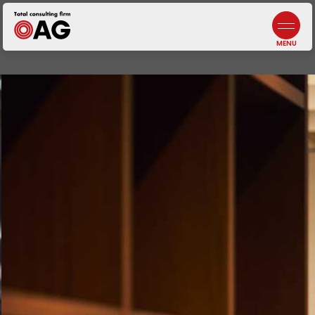
情報セキュリティポリシー
よくあるご質問
生成AI利活用に関する基本方針
お問い合わせ
プライバシーポリシー
採用情報
札幌
北海道札幌市中央区北三条西3-1-44
ヒューリックスクエア札幌5階
東京ウエスト
東京都調布市布田4-6-1
調布丸善ビル3階
幕張本郷
千葉県千葉市花見川区幕張本郷1-3-26
八重寿ビル
福岡
福岡県福岡市中央区天神
二丁目7番21号
天神プライム12階
富士吉田
【計算センター】
山梨県富士吉田市松山4-3-14
アークフジ1階3号室
企業税務・会計
事業承継
DX／IT
コンサルティング
アウトソーシング
・人材サービス
非営利法人・
業種特化型向けサービス
オンラインサロン
代表メッセージ
5分でわかる
中小M&Aガイドライン
遵守の宣言について
ニュース
J-SOX（内部統制）
／内部監査
ファンドサービス
マネジメントサービス
士業サービス
書籍
仙台
宮城県仙台市青葉区本町2-15-1
ルナール仙台9階
八王子
東京都八王子市横山町1-6
八王子第一東京海上日動ビル4階
名古屋
愛知県名古屋市中区錦2-13-30
名古屋伏見ビル9階
鹿児島オフィス
鹿児島県鹿児島市武1-2-10
JR鹿児島中央ビル4・5F
会社概要／沿革
元気になる言葉
ビジネス
コンサルティング
コンサルティング
組織人事
コンサルティング
自治体・
公営企業向けサービス
ライフエンディング
マネジメント
広報誌
メンバー紹介
一般事業主
行動計画
埼玉
埼玉県川越市脇田本町13-5
川越第一生命ビルディング3階
千葉
千葉県千葉市中央区新町1−
JPR千葉ビル8階
大阪
大阪府吹田市江坂町1-13-33
HF江坂駅前ビルディング7階
京都オフィス
京都府京都市下京区四条通
室町東入
函谷鉾町101
アーバンネット四条烏丸ビル7階