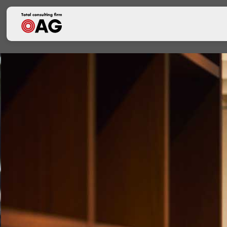
生成AI利活用に関する基本方針
情報セキュリティポリシー